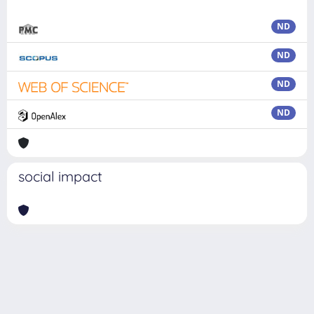
ND
ND
ND
ND
social impact
Powered by
IRIS
-
about IRIS
-
Utilizzo dei cookie
Copyright © 2026