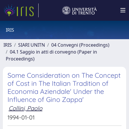
IRIS
IRIS
SIARI UNITN
04 Convegni (Proceedings)
04.1 Saggio in atti di convegno (Paper in
Proceedings)
Some Consideration on The Concept
of Cost in The Italian Tradition of
Economia Aziendale' Under the
Influence of Gino Zappa'
Collini, Paolo
1994-01-01