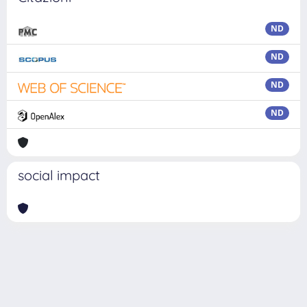
ND
ND
ND
ND
social impact
Powered by
IRIS
-
about IRIS
-
Utilizzo dei cookie
Copyright © 2026