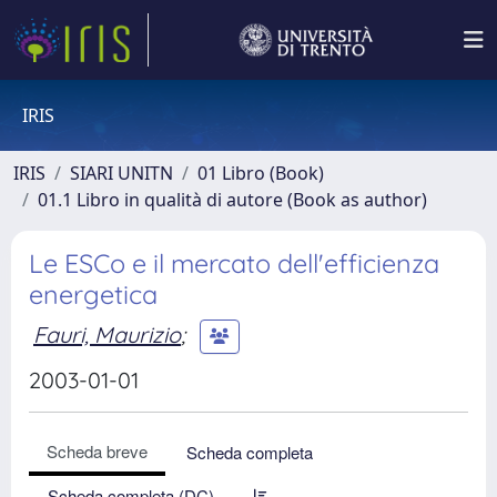
IRIS
IRIS
SIARI UNITN
01 Libro (Book)
01.1 Libro in qualità di autore (Book as author)
Le ESCo e il mercato dell'efficienza
energetica
Fauri, Maurizio
;
2003-01-01
Scheda breve
Scheda completa
Scheda completa (DC)