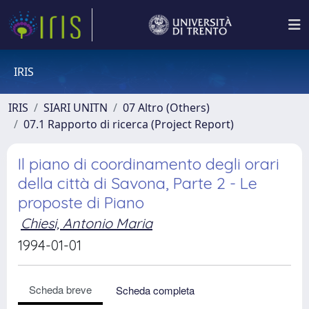
IRIS
IRIS
SIARI UNITN
07 Altro (Others)
07.1 Rapporto di ricerca (Project Report)
Il piano di coordinamento degli orari
della città di Savona, Parte 2 - Le
proposte di Piano
Chiesi, Antonio Maria
1994-01-01
Scheda breve
Scheda completa