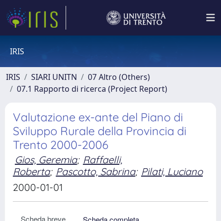
IRIS
IRIS
SIARI UNITN
07 Altro (Others)
07.1 Rapporto di ricerca (Project Report)
Valutazione ex-ante del Piano di
Sviluppo Rurale della Provincia di
Trento 2000-2006
Gios, Geremia
;
Raffaelli,
Roberta
;
Pascotto, Sabrina
;
Pilati, Luciano
2000-01-01
Scheda breve
Scheda completa