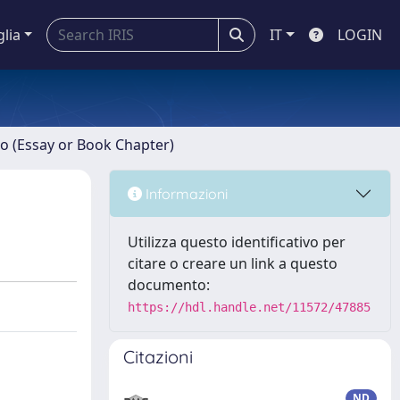
glia
IT
LOGIN
ro (Essay or Book Chapter)
Informazioni
Utilizza questo identificativo per
citare o creare un link a questo
documento:
https://hdl.handle.net/11572/47885
Citazioni
ND