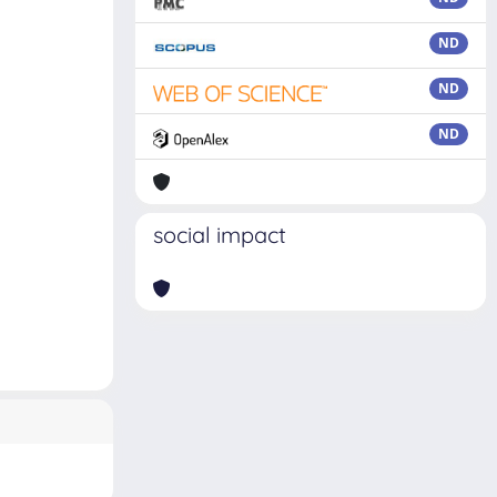
ND
ND
ND
social impact