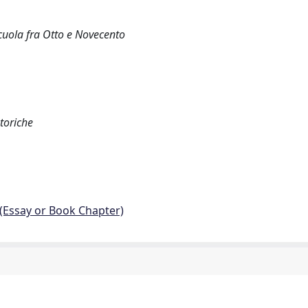
scuola fra Otto e Novecento
storiche
 (Essay or Book Chapter)