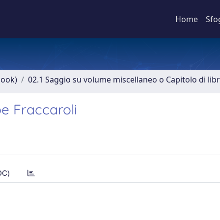
Home
Sfo
book)
02.1 Saggio su volume miscellaneo o Capitolo di lib
e Fraccaroli
DC)