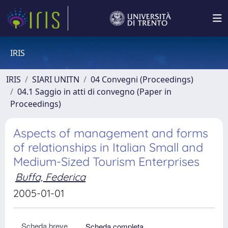
IRIS
IRIS
SIARI UNITN
04 Convegni (Proceedings)
04.1 Saggio in atti di convegno (Paper in
Proceedings)
Aspects of management and forms
of relationships in Italian Small and
Medium-Sized Tourism Enterprises
Buffa, Federica
2005-01-01
Scheda breve
Scheda completa