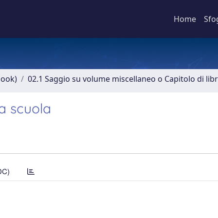
Home
Sfo
book)
02.1 Saggio su volume miscellaneo o Capitolo di lib
a scuola
DC)