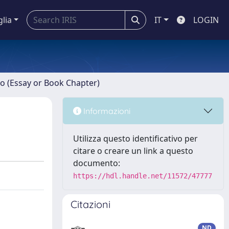
glia
IT
LOGIN
ro (Essay or Book Chapter)
Informazioni
Utilizza questo identificativo per
citare o creare un link a questo
documento:
https://hdl.handle.net/11572/47777
Citazioni
ND