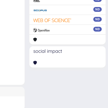
ND
ND
ND
social impact