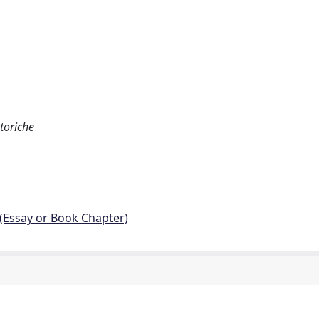
storiche
 (Essay or Book Chapter)