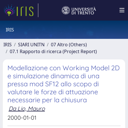
IRIS
IRIS
SIARI UNITN
07 Altro (Others)
07.1 Rapporto di ricerca (Project Report)
Modellazione con Working Model 2D
e simulazione dinamica di una
pressa mod SF12 allo scopo di
valutare le forze di attuazione
necessarie per la chiusura
Da Lio, Mauro
2000-01-01