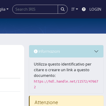
glia
IT
LOGIN
Informazioni
Utilizza questo identificativo per
citare o creare un link a questo
documento:
https://hdl.handle.net/11572/47667
2
Attenzione