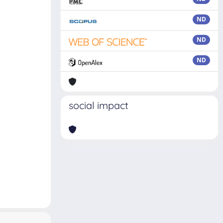
ND
ND
ND
social impact