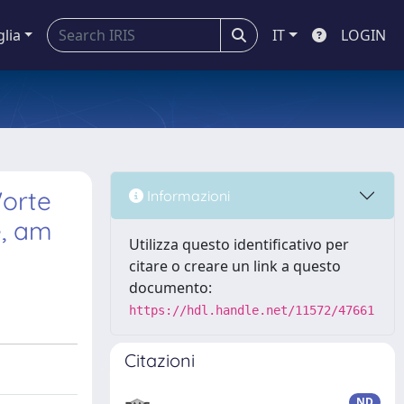
glia
IT
LOGIN
Worte
Informazioni
e, am
Utilizza questo identificativo per
citare o creare un link a questo
documento:
https://hdl.handle.net/11572/47661
Citazioni
ND