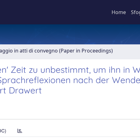
Home
Sfo
aggio in atti di convegno (Paper in Proceedings)
uen' Zeit zu unbestimmt, um ihn in 
e Sprachreflexionen nach der Wend
urt Drawert
DC)