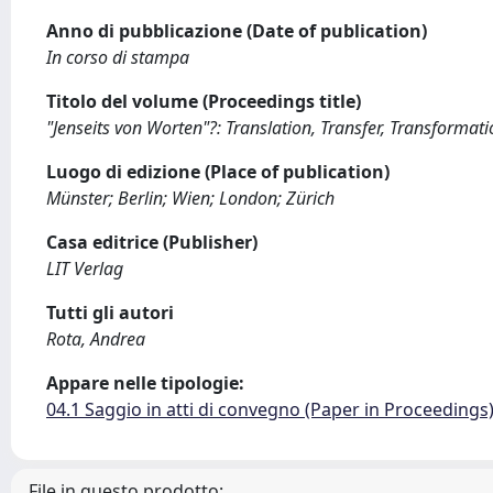
Anno di pubblicazione (Date of publication)
In corso di stampa
Titolo del volume (Proceedings title)
"Jenseits von Worten"?: Translation, Transfer, Transformat
Luogo di edizione (Place of publication)
Münster; Berlin; Wien; London; Zürich
Casa editrice (Publisher)
LIT Verlag
Tutti gli autori
Rota, Andrea
Appare nelle tipologie:
04.1 Saggio in atti di convegno (Paper in Proceedings
File in questo prodotto: