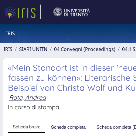
IRIS
IRIS
SIARI UNITN
04 Convegni (Proceedings)
04.1 S
«Mein Standort ist in dieser 'ne
fassen zu können»: Literarisch
Beispiel von Christa Wolf und K
Rota, Andrea
In corso di stampa
Scheda breve
Scheda completa
Scheda completa (