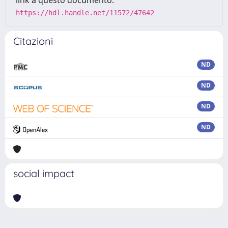
link a questo documento:
https://hdl.handle.net/11572/47642
Citazioni
ND
ND
ND
ND
social impact