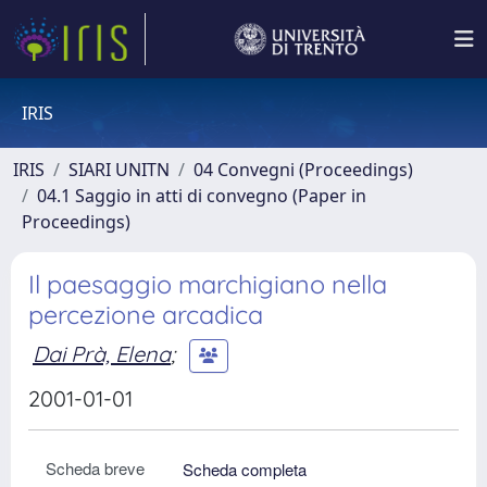
IRIS
IRIS
SIARI UNITN
04 Convegni (Proceedings)
04.1 Saggio in atti di convegno (Paper in
Proceedings)
Il paesaggio marchigiano nella
percezione arcadica
Dai Prà, Elena
;
2001-01-01
Scheda breve
Scheda completa