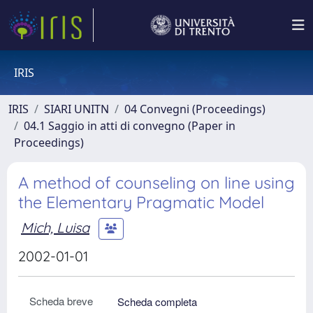
IRIS
IRIS
SIARI UNITN
04 Convegni (Proceedings)
04.1 Saggio in atti di convegno (Paper in
Proceedings)
A method of counseling on line using
the Elementary Pragmatic Model
Mich, Luisa
2002-01-01
Scheda breve
Scheda completa