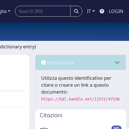
glia
IT
LOGIN
dictionary entry)
Informazioni
Utilizza questo identificativo per
citare o creare un link a questo
documento:
https://hdl.handle.net/11572/47538
Citazioni
ND