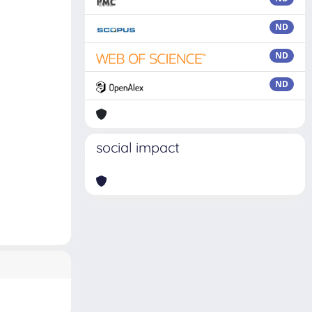
ND
ND
ND
social impact