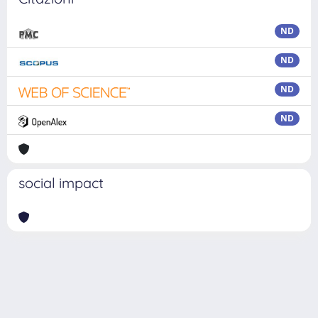
ND
ND
ND
ND
social impact
Powered by
IRIS
-
about IRIS
-
Utilizzo dei cookie
Copyright © 2026