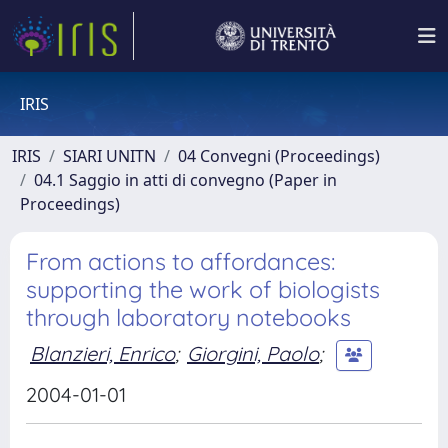
IRIS
IRIS
SIARI UNITN
04 Convegni (Proceedings)
04.1 Saggio in atti di convegno (Paper in
Proceedings)
From actions to affordances:
supporting the work of biologists
through laboratory notebooks
Blanzieri, Enrico
;
Giorgini, Paolo
;
2004-01-01