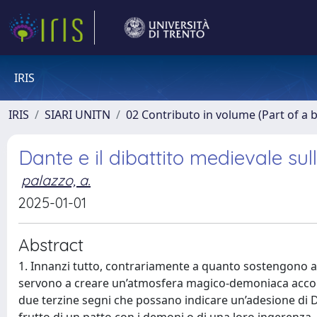
IRIS
IRIS
SIARI UNITN
02 Contributo in volume (Part of a 
Dante e il dibattito medievale su
palazzo, a.
2025-01-01
Abstract
1. Innanzi tutto, contrariamente a quanto sostengono alc
servono a creare un’atmosfera magico-demoniaca accon
due terzine segni che possano indicare un’adesione di D