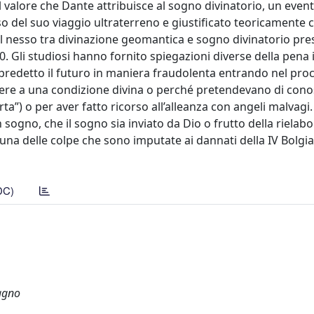
ul valore che Dante attribuisce al sogno divinatorio, un even
so del suo viaggio ultraterreno e giustificato teoricamente
 il nesso tra divinazione geomantica e sogno divinatorio pre
. Gli studiosi hanno fornito spiegazioni diverse della pena 
r predetto il futuro in maniera fraudolenta entrando nel pro
gere a una condizione divina o perché pretendevano di conos
ta”) o per aver fatto ricorso all’alleanza con angeli malvagi.
ogno, che il sogno sia inviato da Dio o frutto della rielab
una delle colpe che sono imputate ai dannati della IV Bolgia 
DC)
Magno