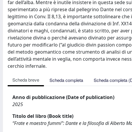
far dell’alba. Mentre è inutile insistere in questa sede s
sperimentato a più riprese dal pellegrino Dante nel cor
legittimo in Conv. II 8,13, è importante sottolineare che
geomanzia dalla condanna della divinazione di Inf. XX140
divinatori e maghi, condannati, è stato scritto, per ave
rivelazione divina o perché avevano divinato per assur
futuro per modificarlo (“al giudicio divin passion compor
del metodo geomantico come strumento di analisi di un s
dell’attività mentale in veglia, non comporta invece ness
cerchio infernale.
Scheda breve
Scheda completa
Scheda completa (
Anno di pubblicazione (Date of publication)
2025
Titolo del libro (Book title)
“Frate e maestro fummi”: Dante e la filosofia di Alberto 