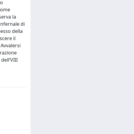
to
 come
serva la
infernale di
cesso della
cere il
 Avvalersi
orazione
dell’VIII