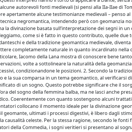
Questi interpreti hanno il torto di applicare a Dante, senza
alcune autorevoli fonti medievali (si pensi alla IIa-IIae di 
ndere apertamente alcune testimonianze medievali – penso al
 tecnica negromantica, intendendo però con geomanzia non
ma la divinazione basata sull’interpretazione dei segni in un
 leggiamo, come si è fatto in questo contributo, quelle due 
danteschi e della tradizione geomantica medievale, diventa
attere completamente naturale in quanto incardinato nella
articolare, Iacomo della Lana mostra di conoscere bene tanto
rvazioni, volte a sottolineare la naturalità della geomanzia
ssivi, condizionandone le posizioni. 2. Secondo la tradizi
o e la sua comparsa in un tema geomantico, al verificarsi di
nificato di un sogno. Questo potrebbe significare che il sor
l’ora del sogno della femmina balba, ma ne lasci anche presa
ridico. Coerentemente con quanto sostengono alcuni trattati
entatori collocano il momento ideale per la divinazione geo
l geomante, ultimati i processi digestivi, è libero dagli stimo
la causalità celeste. Per la stessa ragione, secondo le fonti 
ri della Commedia, i sogni veritieri si presentano al sogn