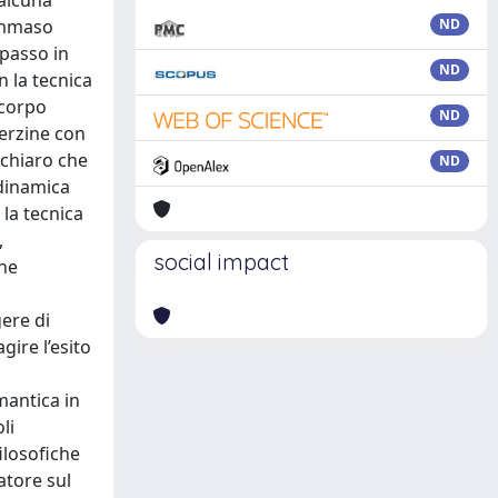
 alcuna
Tommaso
ND
 passo in
ND
 la tecnica
 corpo
ND
terzine con
 chiaro che
ND
 dinamica
 la tecnica
,
social impact
one
gere di
gire l’esito
mantica in
li
filosofiche
atore sul