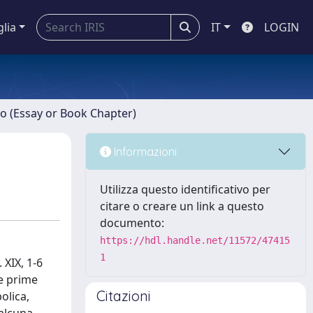
glia
IT
LOGIN
ro (Essay or Book Chapter)
Informazioni
Utilizza questo identificativo per
citare o creare un link a questo
documento:
https://hdl.handle.net/11572/47415
1
 XIX, 1-6
e prime
Citazioni
olica,