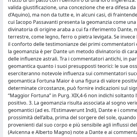
frutto di un patto con i demoni o di una loro ingerenza. 
valida giustificazione, una concezione che era difesa da 
d’Aquino), ma non da tutte e, in alcuni casi, di frainte
cui Iacopo Passavanti presenta la geomanzia come una
divinatoria di origine araba a cui fa riferimento Dante, 
terrestre, come legno, ferro o pietra levigata. Se invece
il conforto delle testimonianze dei primi commentatori 
la geomanzia è per Dante un metodo divinatorio di car
delle influenze astrali. Tra i commentatori antichi, in p
geomantica quanto i suoi presupposti teorici: le sue osse
eserciteranno notevole influenza sui commentatori succe
geomantica Fortuna Maior è una figura di valore positiv
determinate circostanze, può fornire indicazioni sul sig
“Maggior Fortuna” in Purg. XIX,4-6 non indichi soltanto 
positivo. 3. La geomanzia risulta associata al sogno ve
geomantici (ad es. l’Estimaverunt Indi), Dante e i comm
prossimità dell’alba, prima del sorgere del sole, quando i
provenienti dal suo corpo e più sensibile agli influssi del
(Avicenna e Alberto Magno) note a Dante e ai commentato