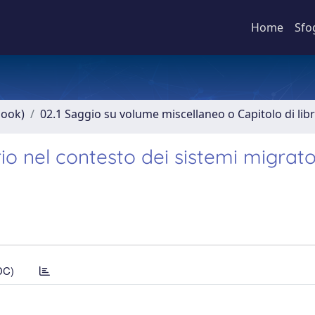
Home
Sfo
book)
02.1 Saggio su volume miscellaneo o Capitolo di lib
rio nel contesto dei sistemi migrato
DC)