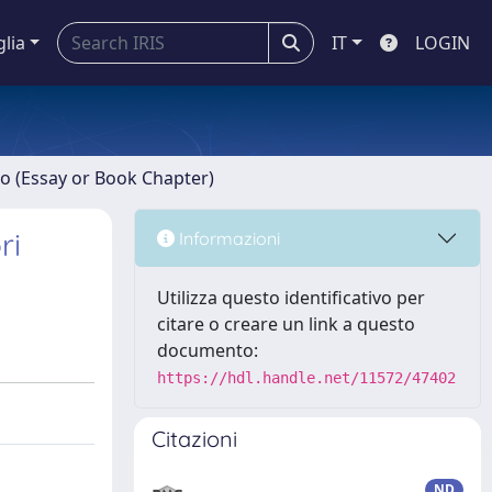
glia
IT
LOGIN
ro (Essay or Book Chapter)
ri
Informazioni
Utilizza questo identificativo per
citare o creare un link a questo
documento:
https://hdl.handle.net/11572/47402
Citazioni
ND