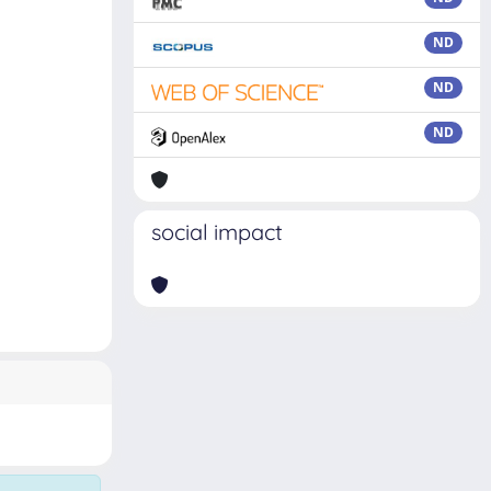
ND
ND
ND
social impact