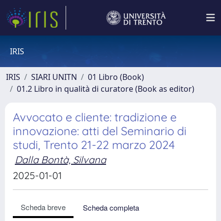
IRIS
IRIS
SIARI UNITN
01 Libro (Book)
01.2 Libro in qualità di curatore (Book as editor)
Avvocato e cliente: tradizione e
innovazione: atti del Seminario di
studi, Trento 21-22 marzo 2024
Dalla Bontà, Silvana
2025-01-01
Scheda breve
Scheda completa