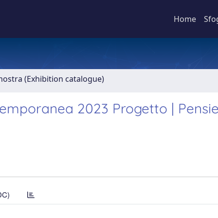
Home
Sfo
mostra (Exhibition catalogue)
ntemporanea 2023 Progetto | Pensie
DC)