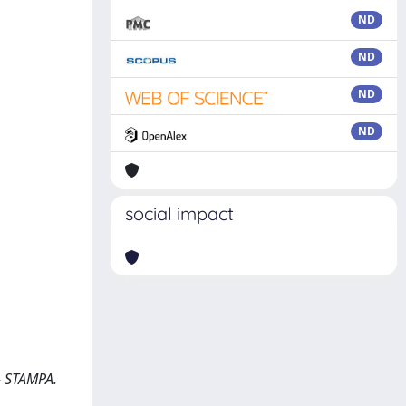
ND
ND
ND
ND
social impact
 - STAMPA.