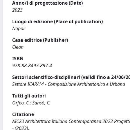
Anno/i di progettazione (Date)
2023
Luogo di edizione (Place of publication)
Napoli
Casa editrice (Publisher)
Clean
ISBN
978-88-8497-897-4
Settori scientifico-disciplinari (validi fino a 24/06/
Settore ICAR/14 - Composizione Architettonica e Urbana
Tutti gli autori
Orfeo, C.; Sansò, C.
Citazione
AIC23 Architetttura Italiana Contemporanea 2023 Progetto |
- (2023).