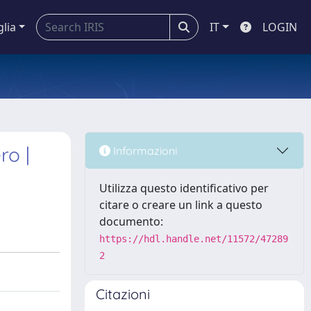
glia
IT
LOGIN
ro |
Informazioni
Utilizza questo identificativo per
citare o creare un link a questo
documento:
https://hdl.handle.net/11572/47289
2
Citazioni