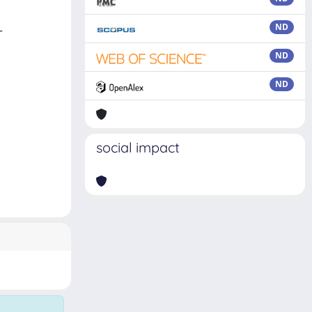
ND
T
ND
ND
social impact