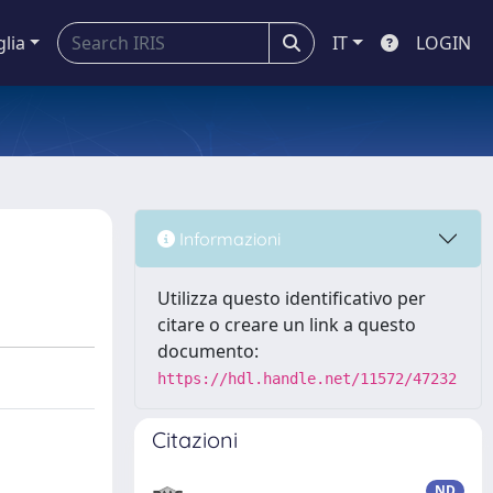
glia
IT
LOGIN
Informazioni
Utilizza questo identificativo per
citare o creare un link a questo
documento:
https://hdl.handle.net/11572/47232
Citazioni
ND