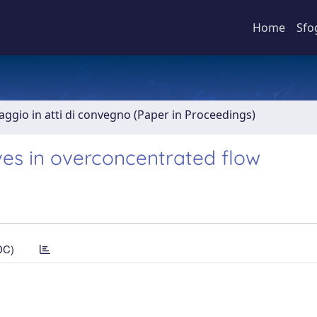
Home
Sfo
aggio in atti di convegno (Paper in Proceedings)
ves in overconcentrated flow
DC)