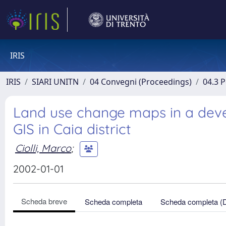
IRIS
IRIS
SIARI UNITN
04 Convegni (Proceedings)
04.3 
Land use change maps in a deve
GIS in Caia district
Ciolli, Marco
;
2002-01-01
Scheda breve
Scheda completa
Scheda completa (