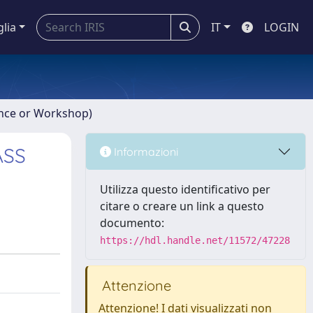
glia
IT
LOGIN
ence or Workshop)
ASS
Informazioni
Utilizza questo identificativo per
citare o creare un link a questo
documento:
https://hdl.handle.net/11572/47228
Attenzione
Attenzione! I dati visualizzati non