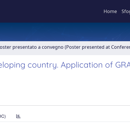
Home
Sfo
Poster presentato a convegno (Poster presented at Confer
loping country. Application of GR
DC)