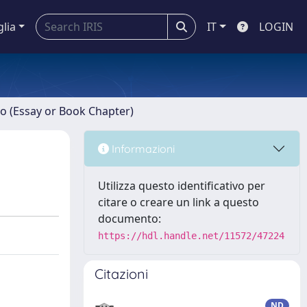
glia
IT
LOGIN
ro (Essay or Book Chapter)
Informazioni
Utilizza questo identificativo per
citare o creare un link a questo
documento:
https://hdl.handle.net/11572/47224
Citazioni
ND