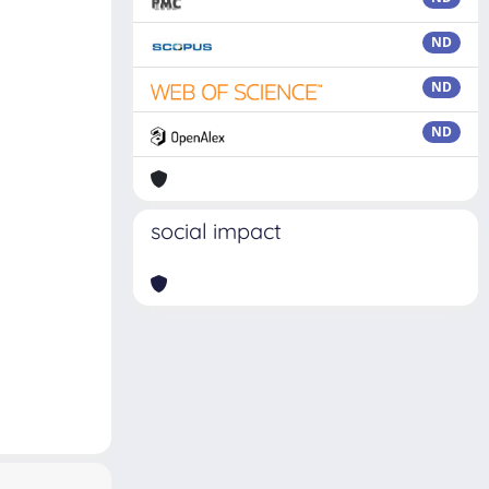
ND
ND
ND
social impact