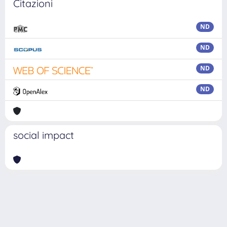
Citazioni
ND
ND
ND
ND
social impact
Powered by
IRIS
-
about IRIS
-