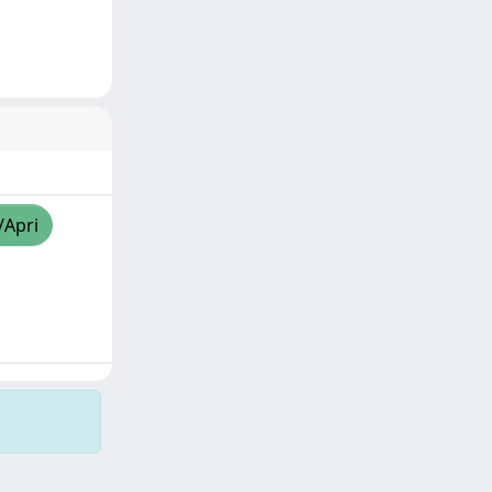
/Apri