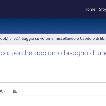
Home
Sfo
book)
02.1 Saggio su volume miscellaneo o Capitolo di lib
linica: perché abbiamo bisogno di u
DC)