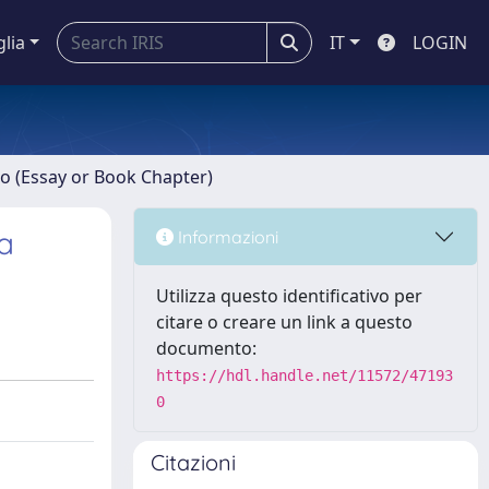
glia
IT
LOGIN
ro (Essay or Book Chapter)
na
Informazioni
Utilizza questo identificativo per
citare o creare un link a questo
documento:
https://hdl.handle.net/11572/47193
0
Citazioni