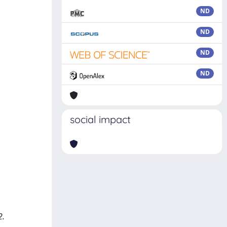
ND
ND
ND
ND
social impact
2.