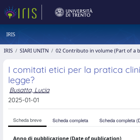
IRIS
IRIS
SIARI UNITN
02 Contributo in volume (Part of a 
I comitati etici per la pratica c
legge?
Busatta, Lucia
2025-01-01
Scheda breve
Scheda completa
Scheda completa (
Anno di pubblicazione (Date of publication)