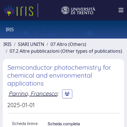
IRIS
IRIS
SIARI UNITN
07 Altro (Others)
07.2 Altre pubblicazioni (Other types of publications)
Semiconductor photochemistry for
chemical and environmental
applications
Parrino, Francesco
;
2025-01-01
Scheda breve
Scheda completa