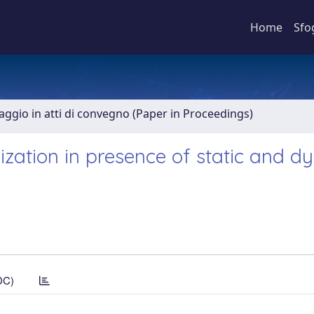
Home
Sfo
aggio in atti di convegno (Paper in Proceedings)
ization in presence of static and d
DC)