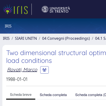
IRIS
IRIS
SIARI UNITN
04 Convegni (Proceedings)
04.1 S
Two dimensional structural optim
load conditions
Rovati, Marco
1988-01-01
Scheda breve
Scheda completa
Scheda completa (