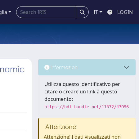
glia
IT
LOGIN
ynamic
Informazioni
Utilizza questo identificativo per
citare o creare un link a questo
documento:
https://hdl.handle.net/11572/47096
Attenzione
Attenzione! I dati visualizzati non