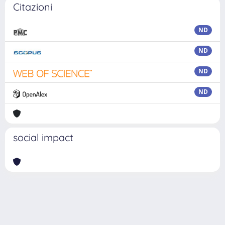
Citazioni
ND
ND
ND
ND
social impact
Powered by
IRIS
-
about IRIS
-