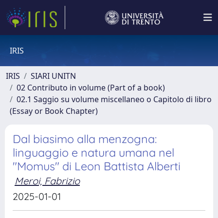
IRIS
IRIS
SIARI UNITN
02 Contributo in volume (Part of a book)
02.1 Saggio su volume miscellaneo o Capitolo di libro
(Essay or Book Chapter)
Dal biasimo alla menzogna:
linguaggio e natura umana nel
"Momus" di Leon Battista Alberti
Meroi, Fabrizio
2025-01-01