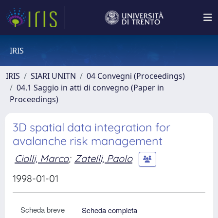
IRIS
IRIS
SIARI UNITN
04 Convegni (Proceedings)
04.1 Saggio in atti di convegno (Paper in
Proceedings)
3D spatial data integration for
avalanche risk management
Ciolli, Marco
;
Zatelli, Paolo
1998-01-01
Scheda breve
Scheda completa