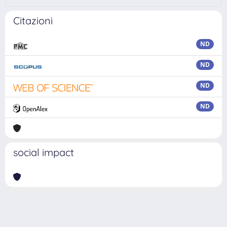
Citazioni
ND
ND
ND
ND
social impact