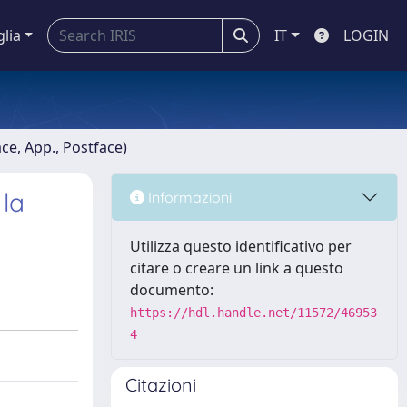
glia
IT
LOGIN
ace, App., Postface)
 la
Informazioni
Utilizza questo identificativo per
citare o creare un link a questo
documento:
https://hdl.handle.net/11572/46953
4
Citazioni