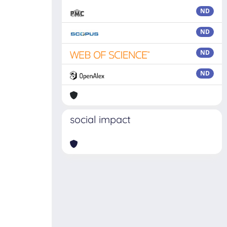
ND
ND
ND
ND
social impact