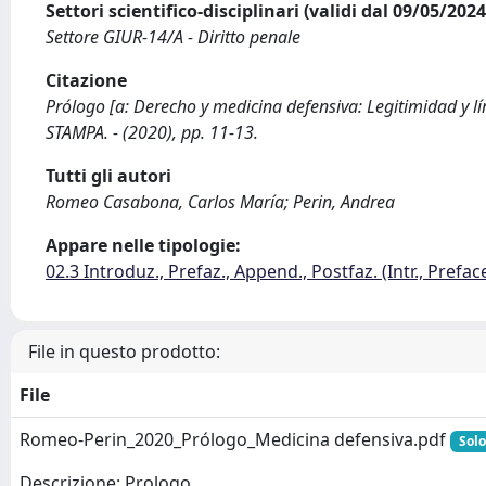
Settori scientifico-disciplinari (validi dal 09/05/20
Settore GIUR-14/A - Diritto penale
Citazione
Prólogo [a: Derecho y medicina defensiva: Legitimidad y lí
STAMPA. - (2020), pp. 11-13.
Tutti gli autori
Romeo Casabona, Carlos María; Perin, Andrea
Appare nelle tipologie:
02.3 Introduz., Prefaz., Append., Postfaz. (Intr., Prefac
File in questo prodotto:
File
Romeo-Perin_2020_Prólogo_Medicina defensiva.pdf
Solo
Descrizione: Prologo