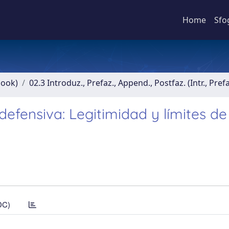
Home
Sfo
book)
02.3 Introduz., Prefaz., Append., Postfaz. (Intr., Pref
efensiva: Legitimidad y límites de
DC)