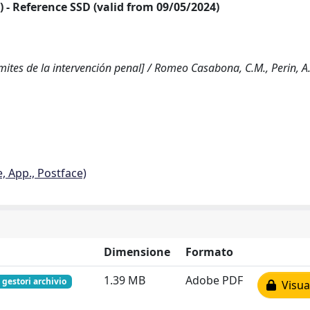
24) - Reference SSD (valid from 09/05/2024)
mites de la intervención penal] / Romeo Casabona, C.M., Perin, A.
e, App., Postface)
Dimensione
Formato
1.39 MB
Adobe PDF
 gestori archivio
Visual