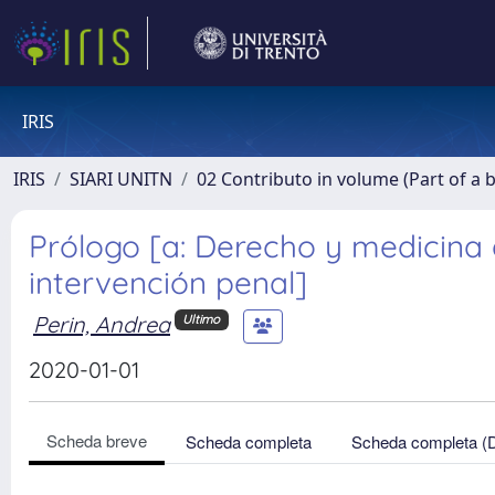
IRIS
IRIS
SIARI UNITN
02 Contributo in volume (Part of a 
Prólogo [a: Derecho y medicina d
intervención penal]
Perin, Andrea
Ultimo
2020-01-01
Scheda breve
Scheda completa
Scheda completa (