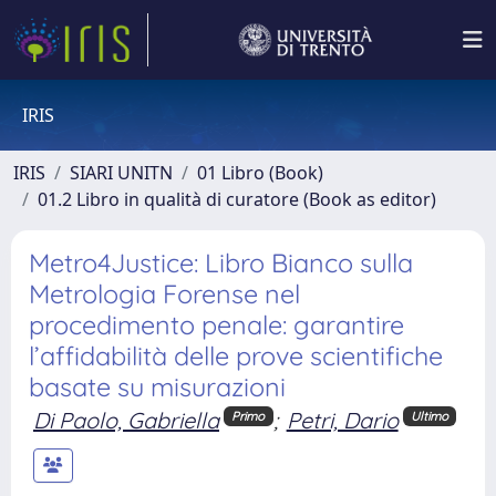
IRIS
IRIS
SIARI UNITN
01 Libro (Book)
01.2 Libro in qualità di curatore (Book as editor)
Metro4Justice: Libro Bianco sulla
Metrologia Forense nel
procedimento penale: garantire
l’affidabilità delle prove scientifiche
basate su misurazioni
Di Paolo, Gabriella
;
Petri, Dario
Primo
Ultimo