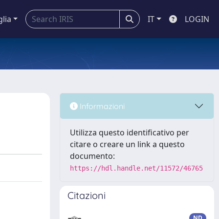
glia
IT
LOGIN
Informazioni
Utilizza questo identificativo per
citare o creare un link a questo
documento:
https://hdl.handle.net/11572/46765
Citazioni
ND