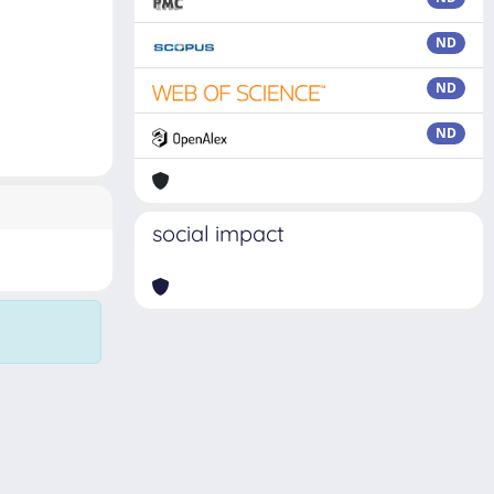
ND
ND
ND
social impact