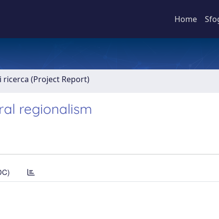
Home
Sfo
 ricerca (Project Report)
ral regionalism
DC)