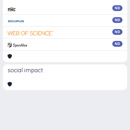
ND
ND
ND
ND
social impact
Powered by
IRIS
-
about IRIS
-
Utilizzo dei cookie
Copyright © 2026