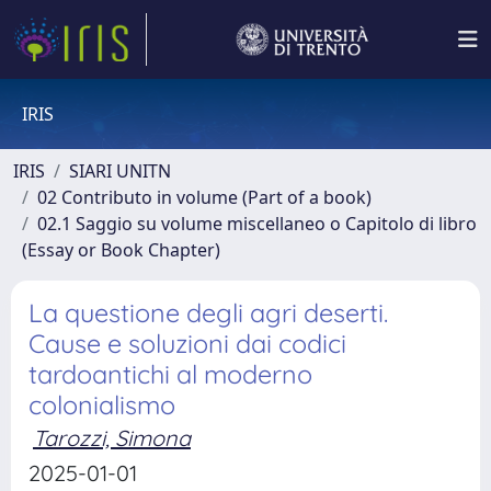
IRIS
IRIS
SIARI UNITN
02 Contributo in volume (Part of a book)
02.1 Saggio su volume miscellaneo o Capitolo di libro
(Essay or Book Chapter)
La questione degli agri deserti.
Cause e soluzioni dai codici
tardoantichi al moderno
colonialismo
Tarozzi, Simona
2025-01-01