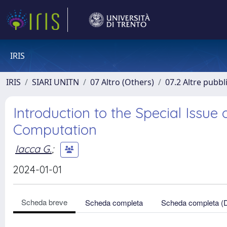
IRIS
IRIS
SIARI UNITN
07 Altro (Others)
07.2 Altre pubbl
Introduction to the Special Issue 
Computation
Iacca G.
;
2024-01-01
Scheda breve
Scheda completa
Scheda completa (