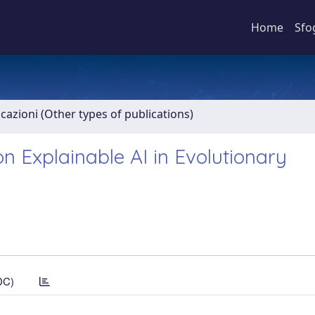
Home
Sfo
icazioni (Other types of publications)
on Explainable AI in Evolutionary
DC)