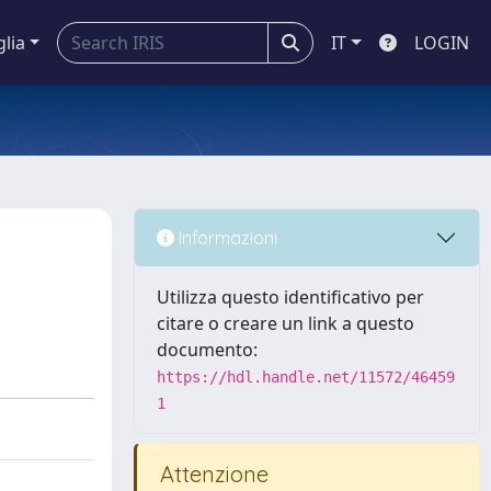
glia
IT
LOGIN
Informazioni
Utilizza questo identificativo per
citare o creare un link a questo
documento:
https://hdl.handle.net/11572/46459
1
Attenzione