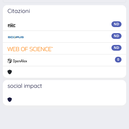
Citazioni
ND
ND
ND
0
social impact