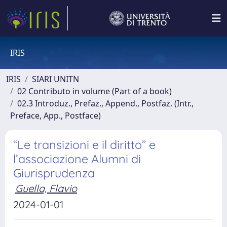
IRIS
IRIS
SIARI UNITN
02 Contributo in volume (Part of a book)
02.3 Introduz., Prefaz., Append., Postfaz. (Intr.,
Preface, App., Postface)
“Le transizioni e il diritto” e
l’associazione Alumni di
Giurisprudenza
Guella, Flavio
2024-01-01