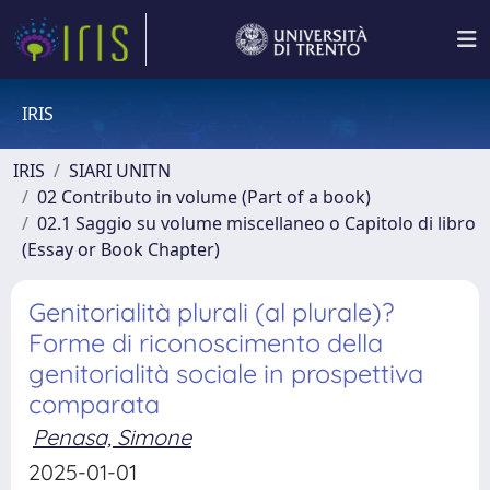
IRIS
IRIS
SIARI UNITN
02 Contributo in volume (Part of a book)
02.1 Saggio su volume miscellaneo o Capitolo di libro
(Essay or Book Chapter)
Genitorialità plurali (al plurale)?
Forme di riconoscimento della
genitorialità sociale in prospettiva
comparata
Penasa, Simone
2025-01-01