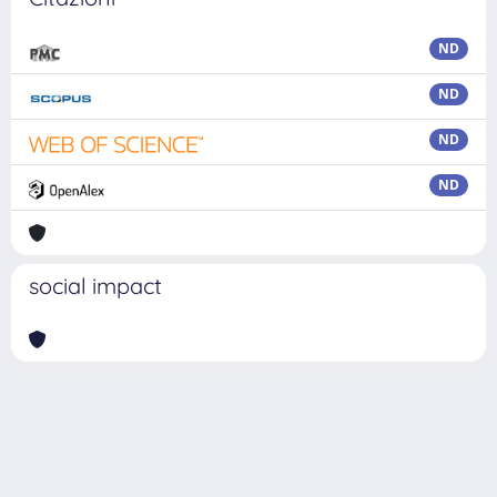
ND
ND
ND
ND
social impact
Powered by
IRIS
-
about IRIS
-
Utilizzo dei cookie
Copyright © 2026