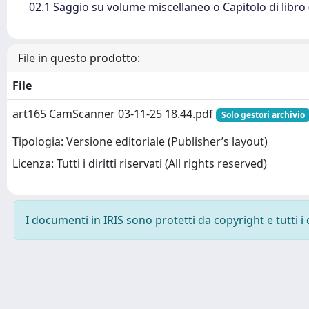
02.1 Saggio su volume miscellaneo o Capitolo di libro
File in questo prodotto:
File
art165 CamScanner 03-11-25 18.44.pdf
Solo gestori archivio
Tipologia: Versione editoriale (Publisher’s layout)
Licenza: Tutti i diritti riservati (All rights reserved)
I documenti in IRIS sono protetti da copyright e tutti i 
Powered by
IRIS
-
about IRIS
-
Utilizzo dei cookie