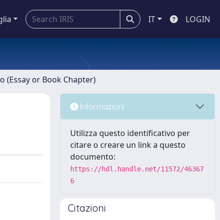
glia
IT
LOGIN
ro (Essay or Book Chapter)
Informazioni
Utilizza questo identificativo per
citare o creare un link a questo
documento:
https://hdl.handle.net/11572/46367
6
Citazioni