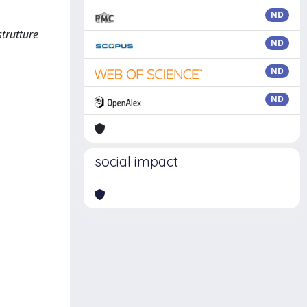
ND
strutture
ND
ND
ND
social impact