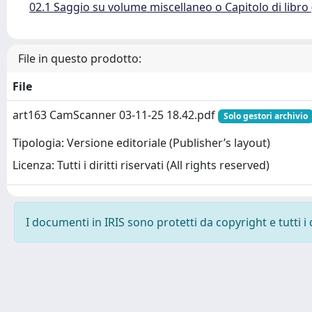
02.1 Saggio su volume miscellaneo o Capitolo di libro
File in questo prodotto:
File
art163 CamScanner 03-11-25 18.42.pdf
Solo gestori archivio
Tipologia: Versione editoriale (Publisher’s layout)
Licenza: Tutti i diritti riservati (All rights reserved)
I documenti in IRIS sono protetti da copyright e tutti i 
Powered by
IRIS
-
about IRIS
-
Utilizzo dei cookie