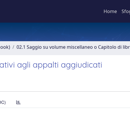
Home
Sfo
book)
02.1 Saggio su volume miscellaneo o Capitolo di lib
lativi agli appalti aggiudicati
DC)