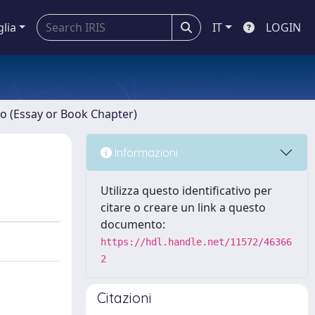
glia
IT
LOGIN
ro (Essay or Book Chapter)
Informazioni
Utilizza questo identificativo per
citare o creare un link a questo
documento:
https://hdl.handle.net/11572/46366
2
Citazioni