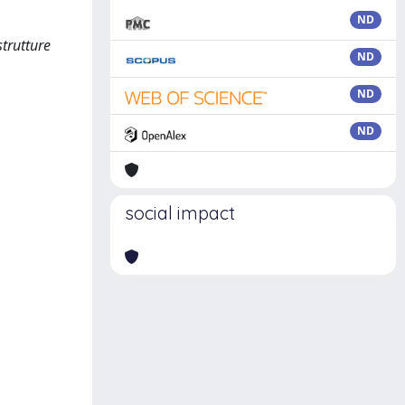
ND
strutture
ND
ND
ND
social impact