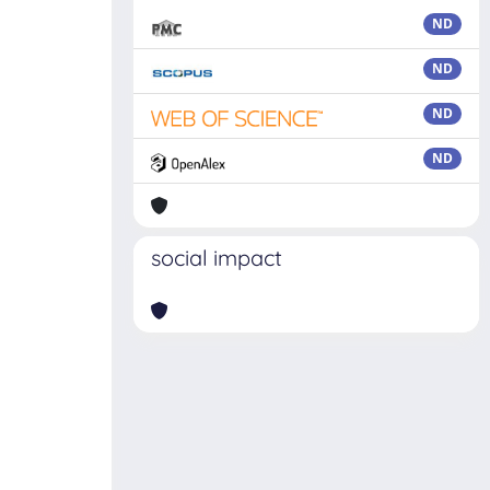
ND
ND
ND
ND
social impact