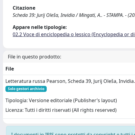
Citazione
Scheda 39: Jurij Oleša, Invidia / Mingati, A.. - STAMPA. - (2
Appare nelle tipologie:
02.2 Voce di enciclopedia o lessico (Encyclopedia or di
File in questo prodotto:
File
Letteratura russa Pearson, Scheda 39, Jurij Oleša, Invidia
Solo gestori archivio
Tipologia: Versione editoriale (Publisher’s layout)
Licenza: Tutti i diritti riservati (All rights reserved)
I documenti in IRIS sono protetti da copyright e tutti i 