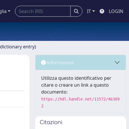
glia
IT
LOGIN
dictionary entry)
Informazioni
Utilizza questo identificativo per
citare o creare un link a questo
documento:
https://hdl.handle.net/11572/46309
2
Citazioni