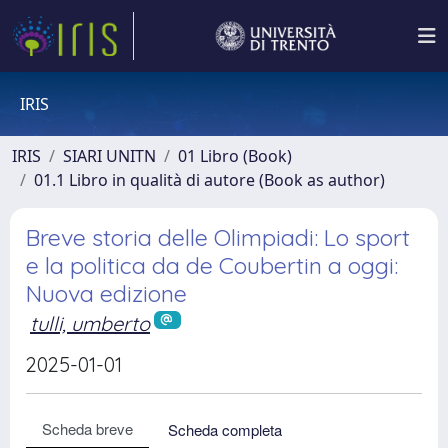
IRIS
IRIS
SIARI UNITN
01 Libro (Book)
01.1 Libro in qualità di autore (Book as author)
Breve storia delle Olimpiadi: Lo sport
e la politica da de Coubertin a oggi:
Nuova edizione
tulli, umberto
2025-01-01
Scheda breve
Scheda completa