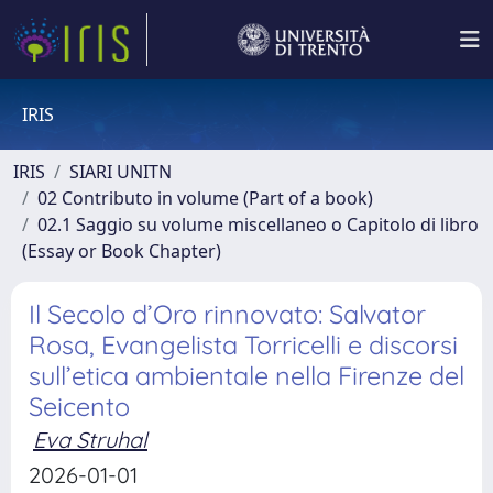
IRIS
IRIS
SIARI UNITN
02 Contributo in volume (Part of a book)
02.1 Saggio su volume miscellaneo o Capitolo di libro
(Essay or Book Chapter)
Il Secolo d’Oro rinnovato: Salvator
Rosa, Evangelista Torricelli e discorsi
sull’etica ambientale nella Firenze del
Seicento
Eva Struhal
2026-01-01