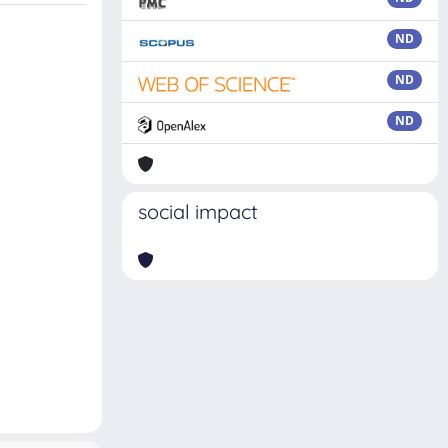
ND
ND
ND
social impact