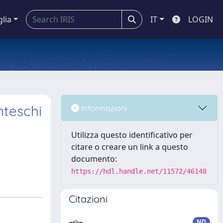
glia
IT
LOGIN
nteschi
Informazioni
Utilizza questo identificativo per
citare o creare un link a questo
documento:
https://hdl.handle.net/11572/46148
Citazioni
ND