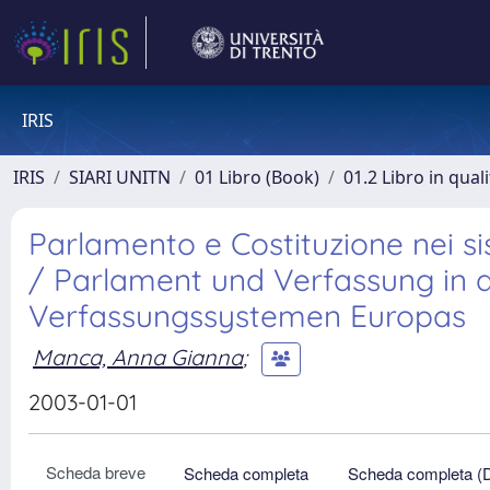
IRIS
IRIS
SIARI UNITN
01 Libro (Book)
01.2 Libro in qual
Parlamento e Costituzione nei si
/ Parlament und Verfassung in d
Verfassungssystemen Europas
Manca, Anna Gianna
;
2003-01-01
Scheda breve
Scheda completa
Scheda completa (