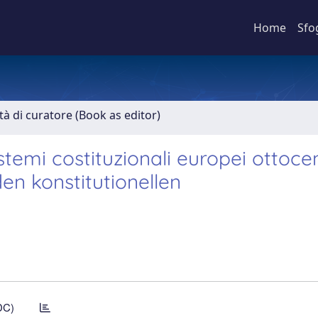
Home
Sfo
ità di curatore (Book as editor)
stemi costituzionali europei ottoce
en konstitutionellen
DC)