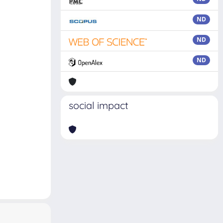
ND
ND
ND
social impact