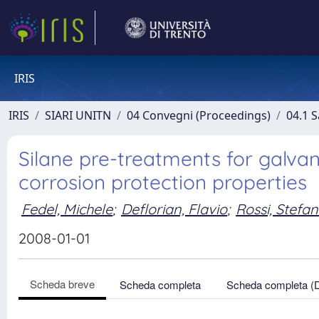
IRIS
IRIS
SIARI UNITN
04 Convegni (Proceedings)
04.1 S
Silane pre-treatments for galvan
corrosion protection properties
Fedel, Michele
;
Deflorian, Flavio
;
Rossi, Stefa
2008-01-01
Scheda breve
Scheda completa
Scheda completa (