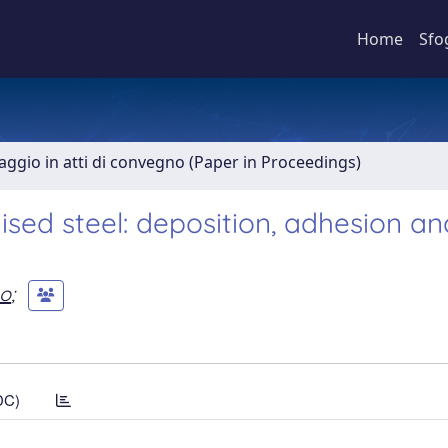
Home
Sfo
aggio in atti di convegno (Paper in Proceedings)
ised steel: deposition, adhesion an
no
;
DC)