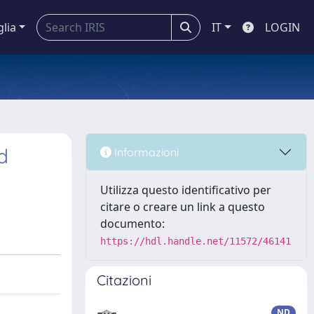
glia
IT
LOGIN
d
Informazioni
Utilizza questo identificativo per
citare o creare un link a questo
documento:
https://hdl.handle.net/11572/46141
Citazioni
ND