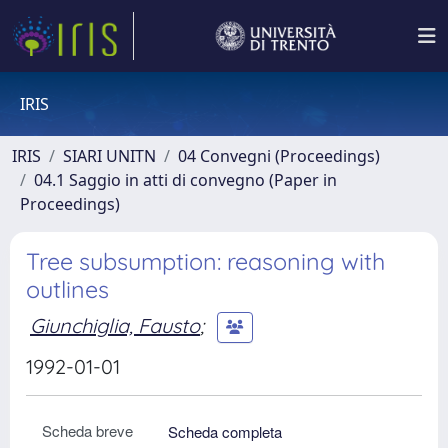
IRIS
IRIS
SIARI UNITN
04 Convegni (Proceedings)
04.1 Saggio in atti di convegno (Paper in
Proceedings)
Tree subsumption: reasoning with
outlines
Giunchiglia, Fausto
;
1992-01-01
Scheda breve
Scheda completa