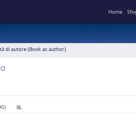
Home
Sfo
ità di autore (Book as author)
ia
DC)