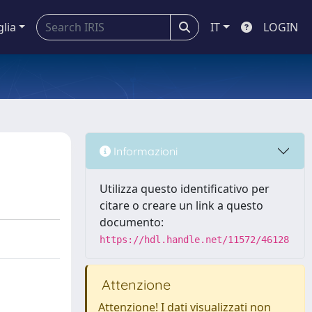
glia
IT
LOGIN
Informazioni
Utilizza questo identificativo per
citare o creare un link a questo
documento:
https://hdl.handle.net/11572/46128
Attenzione
Attenzione! I dati visualizzati non