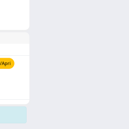
/Apri