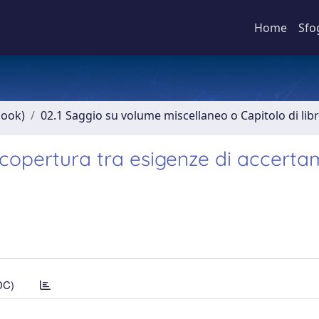
Home
Sfo
book)
02.1 Saggio su volume miscellaneo o Capitolo di lib
to copertura tra esigenze di accert
DC)