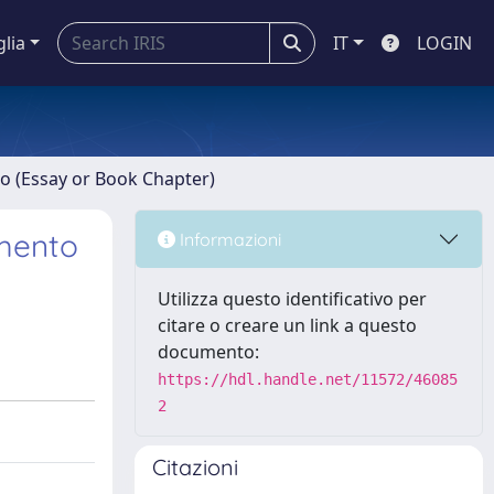
glia
IT
LOGIN
ro (Essay or Book Chapter)
amento
Informazioni
Utilizza questo identificativo per
citare o creare un link a questo
documento:
https://hdl.handle.net/11572/46085
2
Citazioni