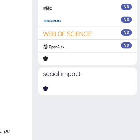
ND
ND
ND
ND
social impact
), pp.