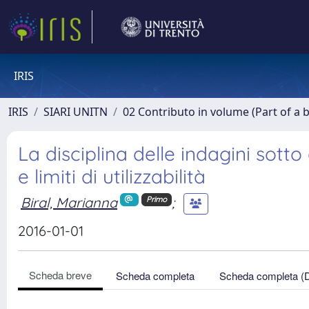
IRIS
IRIS
SIARI UNITN
02 Contributo in volume (Part of a 
La disciplina delle indagini sot
e limiti di utilizzabilità
Biral, Marianna
;
Primo
2016-01-01
Scheda breve
Scheda completa
Scheda completa (