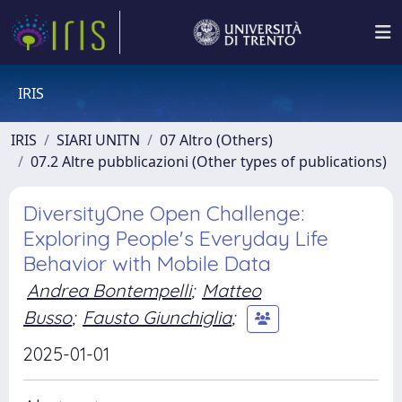
IRIS
IRIS
SIARI UNITN
07 Altro (Others)
07.2 Altre pubblicazioni (Other types of publications)
DiversityOne Open Challenge:
Exploring People's Everyday Life
Behavior with Mobile Data
Andrea Bontempelli
;
Matteo
Busso
;
Fausto Giunchiglia
;
2025-01-01